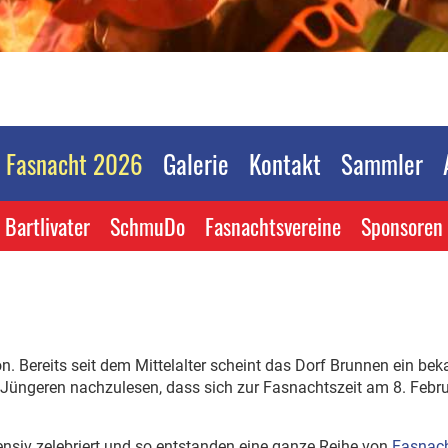
Fasnacht 2026
Galerie
Kontakt
Sammler
Bartlivater
SchmuDo
Fasnachtsvereine
Sponsoren
n. Bereits seit dem Mittelalter scheint das Dorf Brunnen ein beka
 Jüngeren nachzulesen, dass sich zur Fasnachtszeit am 8. Febru
nsiv zelebriert und so entstanden eine ganze Reihe von
Fasnach