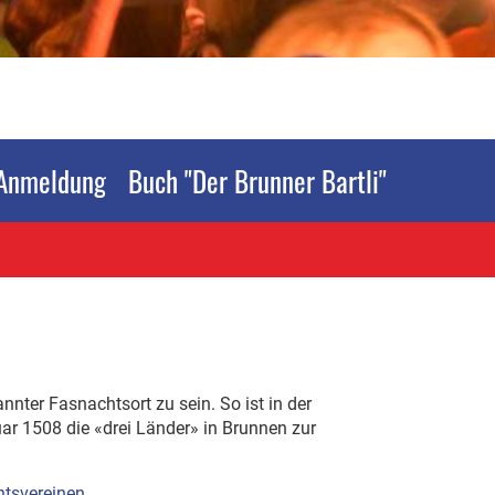
Anmeldung
Buch "Der Brunner Bartli"
nnter Fasnachtsort zu sein. So ist in der
ar 1508 die «drei Länder» in Brunnen zur
tsvereinen
.