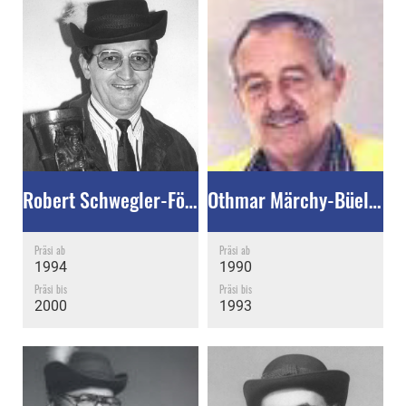
Robert Schwegler-Föhn †
Othmar Märchy-Büeler †
Präsi ab
Präsi ab
1994
1990
Präsi bis
Präsi bis
2000
1993