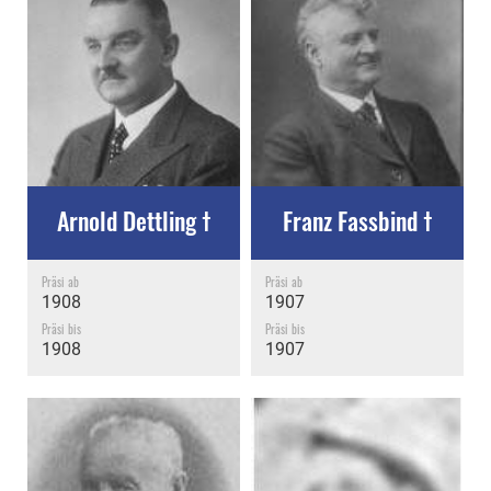
Arnold Dettling †
Franz Fassbind †
Präsi ab
Präsi ab
1908
1907
Präsi bis
Präsi bis
1908
1907