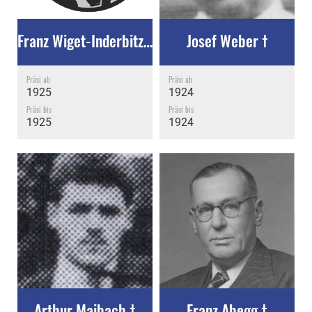
Franz Wiget-Inderbitzin †
Josef Weber †
Präsi ab
Präsi ab
1925
1924
Präsi bis
Präsi bis
1925
1924
Arthur Maibach †
Franz Abegg †