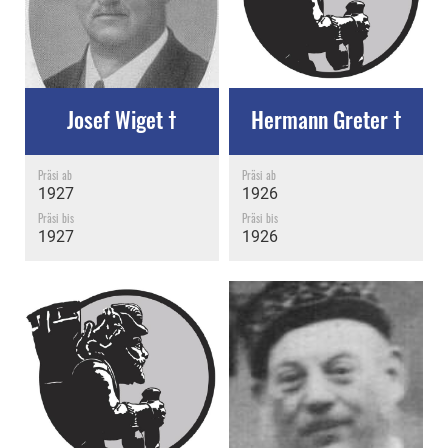
Josef Wiget †
Hermann Greter †
Präsi ab
Präsi ab
1927
1926
Präsi bis
Präsi bis
1927
1926