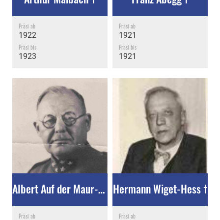
Präsi ab
Präsi ab
1922
1921
Präsi bis
Präsi bis
1923
1921
Albert Auf der Maur-Luthiger †
Hermann Wiget-Hess †
Präsi ab
Präsi ab