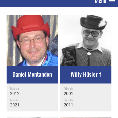
Menü
Daniel Montandon
Willy Hüsler †
Präsi ab
Präsi ab
2012
2001
Präsi bis
Präsi bis
2021
2011