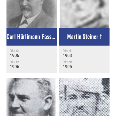
Carl Hürlimann-Fassbind †
Martin Steiner †
Präsi ab
Präsi ab
1906
1903
Präsi bis
Präsi bis
1906
1905