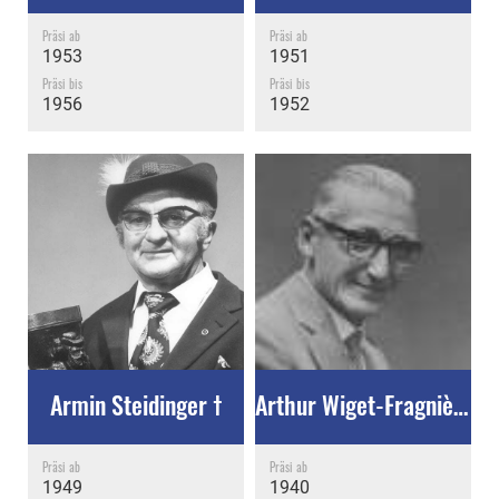
Präsi ab
Präsi ab
1953
1951
Präsi bis
Präsi bis
1956
1952
Armin Steidinger †
Arthur Wiget-Fragnière †
Präsi ab
Präsi ab
1949
1940