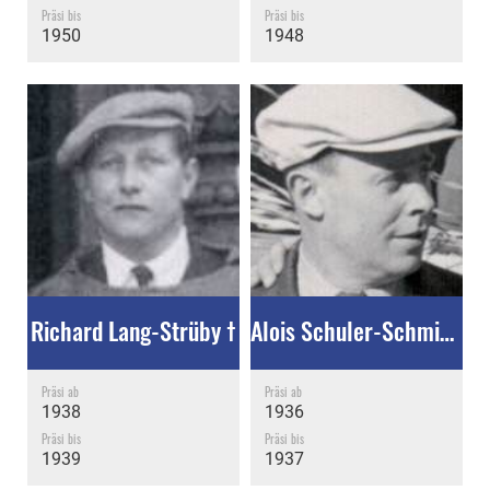
Präsi bis
Präsi bis
1950
1948
Richard Lang-Strüby †
Alois Schuler-Schmidig †
Präsi ab
Präsi ab
1938
1936
Präsi bis
Präsi bis
1939
1937