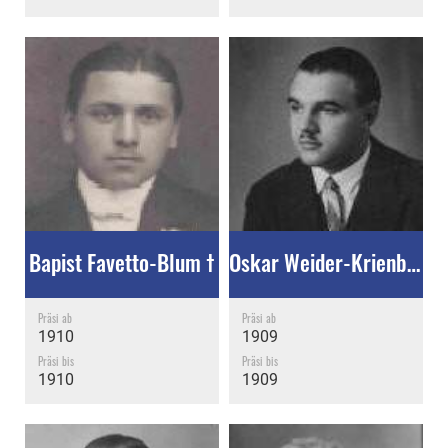
Bapist Favetto-Blum †
Oskar Weider-Krienbühl †
Präsi ab
Präsi ab
1910
1909
Präsi bis
Präsi bis
1910
1909