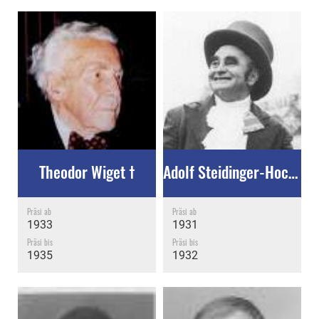
Theodor Wiget †
Adolf Steidinger-Hoch †
Präsi ab
Präsi ab
1933
1931
Präsi bis
Präsi bis
1935
1932