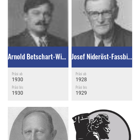
Arnold Betschart-Wiget †
Josef Nideröst-Fassbind †
Präsi ab
Präsi ab
1930
1928
Präsi bis
Präsi bis
1930
1929