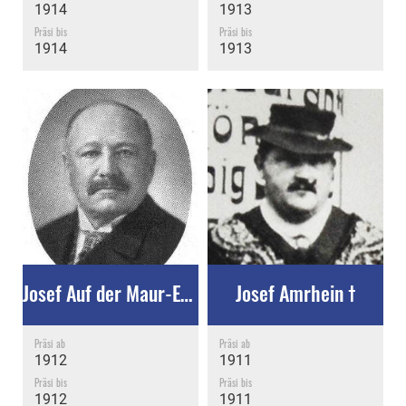
1914
1913
Präsi bis
Präsi bis
1914
1913
Josef Auf der Maur-Egger †
Josef Amrhein †
Präsi ab
Präsi ab
1912
1911
Präsi bis
Präsi bis
1912
1911