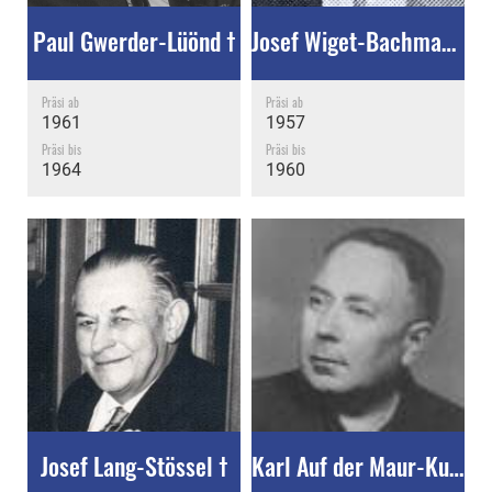
Paul Gwerder-Lüönd †
Josef Wiget-Bachmann †
Präsi ab
Präsi ab
1961
1957
Präsi bis
Präsi bis
1964
1960
Josef Lang-Stössel †
Karl Auf der Maur-Kuhn †