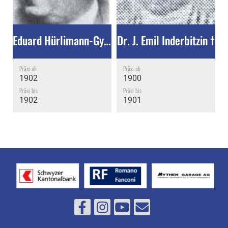
Eduard Hürlimann-Gyr †
Dr. J. Emil Inderbitzin †
Präsi ab
Präsi ab
1902
1900
Präsi bis
Präsi bis
1902
1901