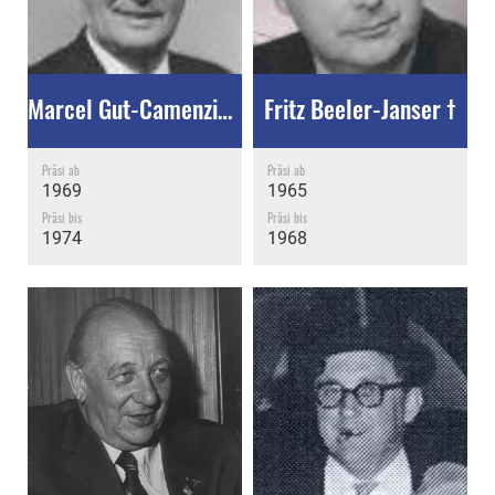
Marcel Gut-Camenzind †
Fritz Beeler-Janser †
Präsi ab
Präsi ab
1969
1965
Präsi bis
Präsi bis
1974
1968