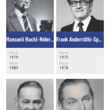
Hansueli Hackl-Nideröst †
Frank Anderrüthi-Späth †
Präsi ab
Präsi ab
1979
1975
Präsi bis
Präsi bis
1989
1978